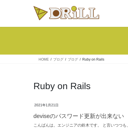
コ
ナ
ン
ビ
テ
ゲ
ン
ー
ツ
シ
へ
ョ
ス
ン
キ
に
ッ
移
HOME
ブログ
ブログ
Ruby on Rails
プ
動
Ruby on Rails
2021年1月21日
deviseのパスワード更新が出来ない
こんばんは。エンジニアの鈴木です。 と言いつつも、今日はRu