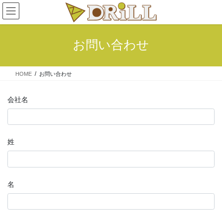
コ
ナ
ン
ビ
テ
ゲ
ン
ー
お問い合わせ
ツ
シ
へ
ョ
ス
ン
HOME
お問い合わせ
キ
に
ッ
移
プ
動
会社名
姓
名